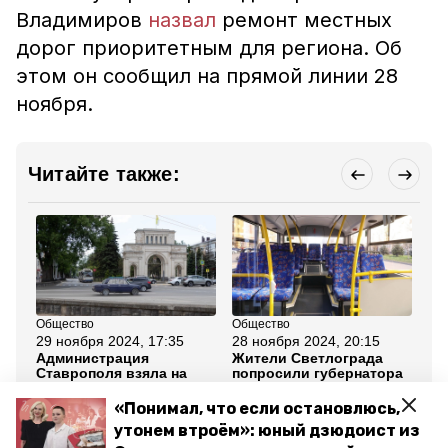
Владимиров
назвал
ремонт местных
дорог приоритетным для региона. Об
этом он сообщил на прямой линии 28
ноября.
Читайте также:
Общество
Общество
Об
29 ноября 2024, 17:35
28 ноября 2024, 20:15
28
Администрация
Жители Светлограда
Гу
Ставрополя взяла на
попросили губернатора
Ст
контроль поручения
решить вопрос с
пр
губернатора с прямой
маршрутом №7
ос
«Понимал, что если остановлюсь,
линии
ми
утонем втроём»: юный дзюдоист из