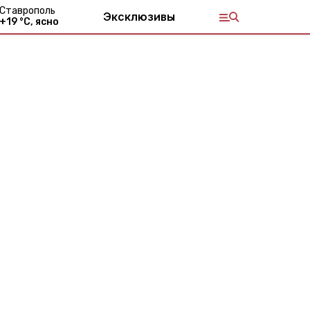
Ставрополь
Эксклюзивы
+
19
°С,
ясно