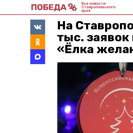
Все новости
Ставропольского
края
На Ставропо
тыс. заявок
«Ёлка жела