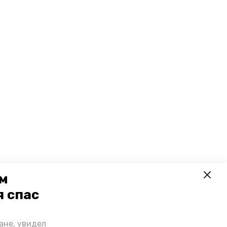
ем
я спас
ане, увидел