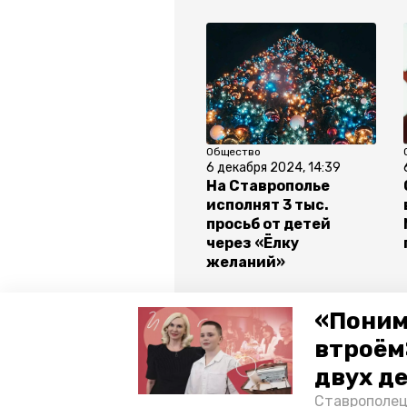
Общество
6 декабря 2024, 14:39
На Ставрополье
исполнят 3 тыс.
просьб от детей
через «Ёлку
желаний»
Все новости
«Поним
втроём
двух д
ёлка желаний
дети участни
Ставрополец