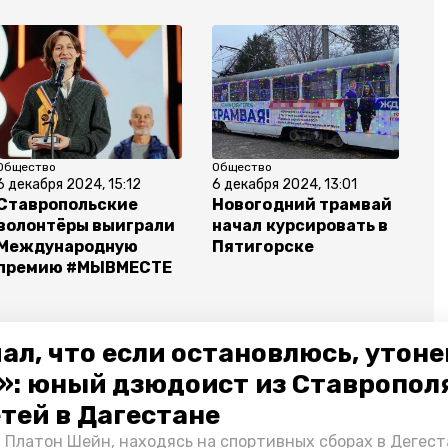
Общество
Общество
6 декабря 2024, 15:12
6 декабря 2024, 13:01
Ставропольские
Новогодний трамвай
волонтёры выиграли
начал курсировать в
Международную
Пятигорске
премию #МЫВМЕСТЕ
ал, что если остановлюсь, утон
»: юный дзюдоист из Ставропол
етей в Дагестане
ков сво
ставропольский край
 Платон Шейн, находясь на спортивных сборах в Дегест