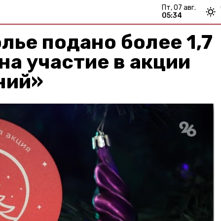
пт, 07 авг.
05:34
лье подано более 1,7
 на участие в акции
ний»