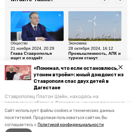
Общество
Экономика
Сел
21 ноября 2024, 20:29
28 октября 2024, 16:12
3 
Глава Ставрополья
Промышленность, АПК и
Гу
ищет и создаёт
туризм станут
Ст
инструменты развития
драйверами развития
оч
АПК — политолог
Ставрополья до 2027
ко
«Понимал, что если остановлюсь,
Ярошенко
года
АП
утонем втроём»: юный дзюдоист из
Ставрополя спас двух детей в
Все новости
Дагестане
Ставрополец Платон Шейн, находясь на
ставропольский край
эксперт
спортивных сборах в Дегестане, увидел тонущих в
Каспийском море детей и бросился на помощь. По
Сайт использует файлы cookies и технических данных
губернатор владимир владимиров
возвращении домой, отважного мальчика
посетителей.
Продолжая пользоваться сайтом, Вы
пригласили в министерство образования края и
соглашаетесь с
Политикой конфиденциальности
наградили. Корреспондент «Победы26» пообщался
Авторы:
Кристина Кузёма