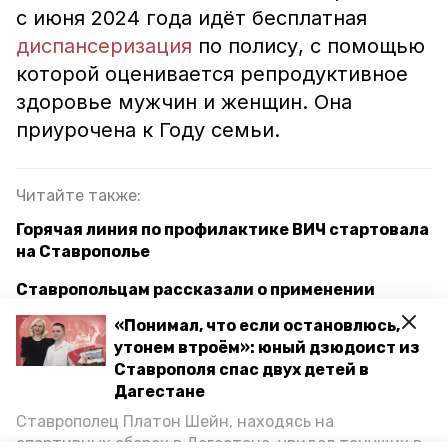
с июня 2024 года идёт бесплатная
диспансеризация
по полису, с помощью
которой оценивается репродуктивное
здоровье мужчин и женщин. Она
приурочена к Году семьи.
Читайте также:
Горячая линия по профилактике ВИЧ стартовала
на Ставрополье
Ставропольцам рассказали о применении
искусственного интеллекта в медицине
«Понимал, что если остановлюсь,
утонем втроём»: юный дзюдоист из
Более 200 пациентов получили паллиативную
Ставрополя спас двух детей в
помощь в Благодарненском округе
Дагестане
Ставрополец Платон Шейн, находясь на
медицина
демография
спортивных сборах в Дегестане, увидел тонущих в