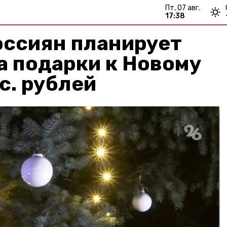
пт, 07 авг.
17:38
оссиян планирует
а подарки к Новому
с. рублей