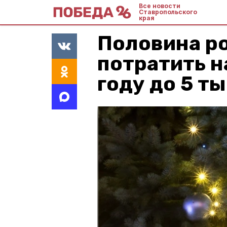
Все новости
Ставропольского
края
Половина р
потратить н
году до 5 ты