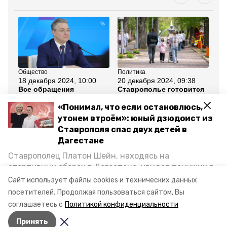
Общество
Политика
Об
18 декабря 2024, 10:00
20 декабря 2024, 09:38
16
Все обращения
Ставрополье готовится
Ещ
ставропольцев возьмём
к исполнению
се
в работу — губернатор
президентского
жи
«Понимал, что если остановлюсь,
Владимиров
нацпроекта «Семья»
ок
утонем втроём»: юный дзюдоист из
Ставрополя спас двух детей в
Все новости
Дагестане
Ставрополец Платон Шейн, находясь на
ставропольский край
спортивных сборах в Дегестане, увидел тонущих в
Каспийском море детей и бросился на помощь. По
Сайт использует файлы cookies и технических данных
губернатор владимир владимиров
демография
возвращении домой, отважного мальчика
посетителей.
Продолжая пользоваться сайтом, Вы
пригласили в министерство образования края и
соглашаетесь с
Политикой конфиденциальности
наградили. Корреспондент «Победы26» пообщался
Авторы:
Федор Устинов
Принять
с юным героем.