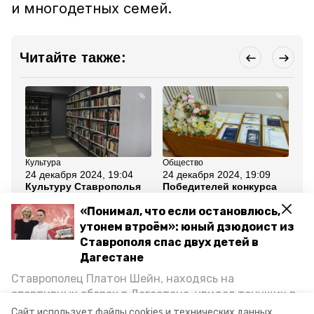
и многодетных семей.
Читайте также:
Культура
Общество
Об
24 декабря 2024, 19:04
24 декабря 2024, 19:09
18
Культуру Ставрополья
Победителей конкурса
Вс
поддержит нацпроект
«Семья года-2024»
ст
«Семья» в 2025 году
наградили на
в 
«Понимал, что если остановлюсь,
Ставрополье
Вл
утонем втроём»: юный дзюдоист из
Ставрополя спас двух детей в
Все новости
Дагестане
Ставрополец Платон Шейн, находясь на
ставропольский край
демография
спортивных сборах в Дегестане, увидел тонущих в
Каспийском море детей и бросился на помощь. По
Сайт использует файлы cookies и технических данных