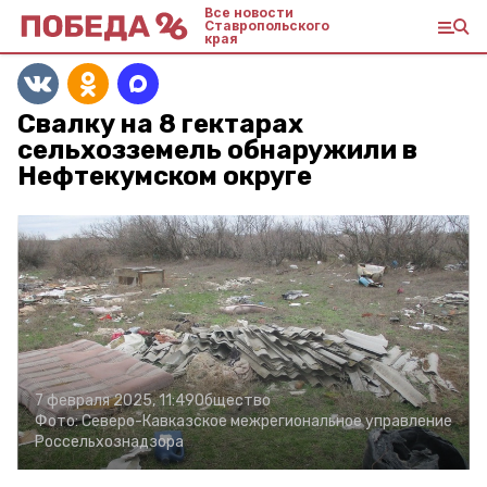
Все новости
Ставропольского
края
Свалку на 8 гектарах
сельхозземель обнаружили в
Нефтекумском округе
7 февраля 2025, 11:49
Общество
Фото:
Северо-Кавказское межрегиональное управление
Россельхознадзора