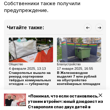
Собственники также получили
предупреждение.
Читайте также:
Общество
Благоустройство
Пр
4 февраля 2025, 13:13
17 января 2025, 16:55
15
Ставрополье вышло на
В Железноводске
Ре
рекорд сортировки
выделят 7 млн рублей
на
твёрдых коммунальных
на обустройство
Же
отходов — губернатор
контейнерных площадок
пр
го
«Понимал, что если остановлюсь,
Все новости
утонем втроём»: юный дзюдоист из
Ставрополя спас двух детей в