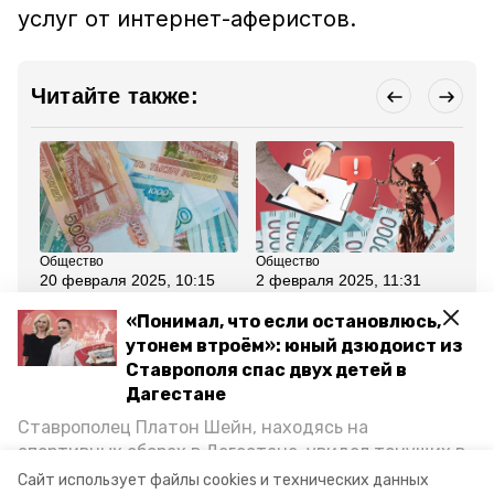
услуг от интернет-аферистов.
Читайте также:
Общество
Общество
Об
20 февраля 2025, 10:15
2 февраля 2025, 11:31
25
С 1 марта вырастут
Пенсии, креативные
На
пособия по
индустрии, новые
ис
«Понимал, что если остановлюсь,
беременности и пенсии
штрафы: какие
во
утонем втроём»: юный дзюдоист из
военным
перемены несёт
ст
ставропольцам
ст
Ставрополя спас двух детей в
февраль
Дагестане
Ставрополец Платон Шейн, находясь на
Все новости
спортивных сборах в Дегестане, увидел тонущих в
Каспийском море детей и бросился на помощь. По
Сайт использует файлы cookies и технических данных