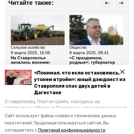
Читайте также:
Сельское хозяйство
Общество
Об
9 марта 2025, 16:06
8 марта 2025, 08:41
4 
На Ставрополье
«С праздником,
Гу
начались весенне-
родные»: губернатор
Ст
полевые работы —
поздравил
пр
губернатор Владимиров
ставропольчанок с 8
ме
«Понимал, что если остановлюсь,
Марта
Ма
утонем втроём»: юный дзюдоист из
Ставрополя спас двух детей в
Все новости
Дагестане
Ставрополец Платон Шейн, находясь на
прямая линия губернатора
спортивных сборах в Дегестане, увидел тонущих в
Каспийском море детей и бросился на помощь. По
Сайт использует файлы cookies и технических данных
ставропольский край
возвращении домой, отважного мальчика
посетителей.
Продолжая пользоваться сайтом, Вы
пригласили в министерство образования края и
соглашаетесь с
Политикой конфиденциальности