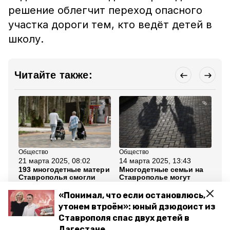
решение облегчит переход опасного
участка дороги тем, кто ведёт детей в
школу.
Читайте также:
Общество
Общество
Об
21 марта 2025, 08:02
14 марта 2025, 13:43
7 
193 многодетные матери
Многодетные семьи на
В 
Ставрополья смогли
Ставрополье могут
по
досрочно выйти на
претендовать на
«Ж
пенсию в 2025 году
компенсацию платы за
«Понимал, что если остановлюсь,
вуз
утонем втроём»: юный дзюдоист из
Ставрополя спас двух детей в
Все новости
Дагестане