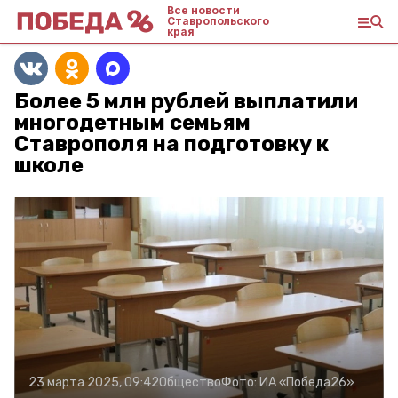
Все новости
Ставропольского
края
Более 5 млн рублей выплатили
многодетным семьям
Ставрополя на подготовку к
школе
23 марта 2025, 09:42
Общество
Фото:
ИА «Победа26»