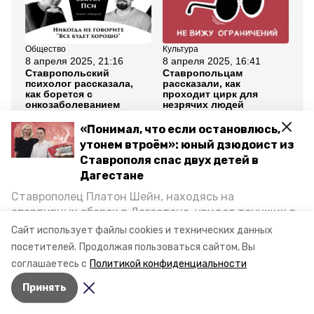
Общество
Культура
Об
8 апреля 2025, 21:16
8 апреля 2025, 16:41
13
Ставропольский
Ставропольцам
Эф
психолог рассказала,
рассказали, как
пр
как борется с
проходит цирк для
ед
онкозаболеванием
незрячих людей
сл
ст
ве
«Понимал, что если остановлюсь,
ра
утонем втроём»: юный дзюдоист из
Ставрополя спас двух детей в
Все новости
Дагестане
Ставрополец Платон Шейн, находясь на
непростое счасть
подкаст
спортивных сборах в Дегестане, увидел тонущих в
Каспийском море детей и бросился на помощь. По
Сайт использует файлы cookies и технических данных
подкаст победы26
возвращении домой, отважного мальчика
посетителей.
Продолжая пользоваться сайтом, Вы
пригласили в министерство образования края и
соглашаетесь с
Политикой конфиденциальности
наградили. Корреспондент «Победы26» пообщался
Авторы:
Вероника Николаева
Принять
с юным героем.