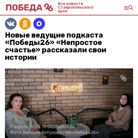
Все новости
Ставропольского
края
Новые ведущие подкаста
«Победы26» «Непростое
счастье» рассказали свои
истории
9 апреля 2025, 19:00
Общество
Фото:
Валерия Алтухова /
ИА «Победа26»