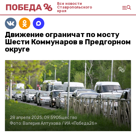
Все новости
Ставропольского
края
Движение ограничат по мосту
Шести Коммунаров в Предгорном
округе
28 апреля 2025, 09:59
Общество
Фото:
Валерия Алтухова /
ИА «Победа26»