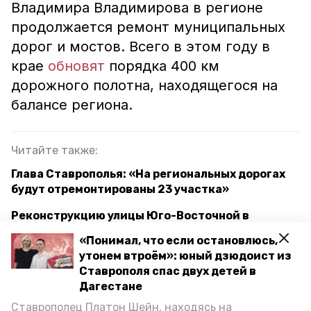
Владимира Владимирова в регионе
продолжается ремонт муниципальных
дорог и мостов. Всего в этом году в
крае
обновят
порядка 400 км
дорожного полотна, находящегося на
балансе региона.
Читайте также:
Глава Ставрополья: «На региональных дорогах
будут отремонтированы 23 участка»
Реконструкцию улицы Юго-Восточной в
Ставрополе завершат летом
«Понимал, что если остановлюсь,
утонем втроём»: юный дзюдоист из
18-метровый мост ещё через одну реку
Ставрополя спас двух детей в
отремонтируют на Ставрополье
Дагестане
Ставрополец Платон Шейн, находясь на