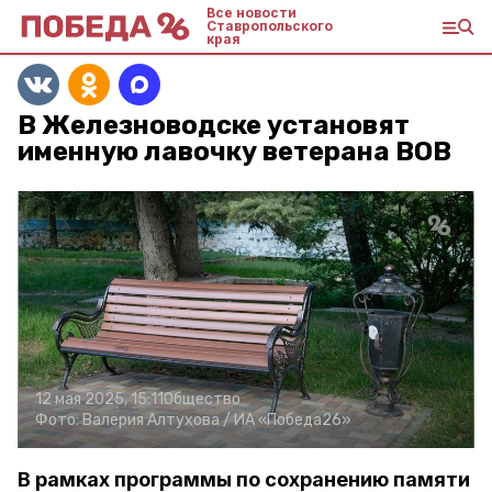
Все новости
Ставропольского
края
В Железноводске установят
именную лавочку ветерана ВОВ
12 мая 2025, 15:11
Общество
Фото:
Валерия Алтухова /
ИА «Победа26»
В рамках программы по сохранению памяти