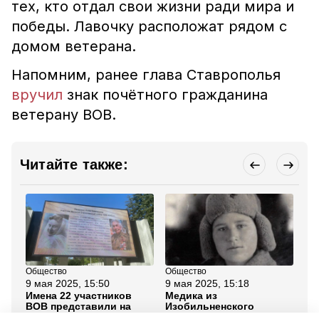
тех, кто отдал свои жизни ради мира и
победы. Лавочку расположат рядом с
домом ветерана.
Напомним, ранее глава Ставрополья
вручил
знак почётного гражданина
ветерану ВОВ.
Читайте также:
Общество
Общество
Об
9 мая 2025, 15:50
9 мая 2025, 15:18
9 
Имена 22 участников
Медика из
Дв
ВОВ представили на
Изобильненского
по
табло Аллеи почётных
округа, спасавшую
Ко