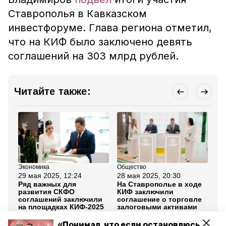
Ставрополья в Кавказском
инвестфоруме. Глава региона отметил,
что на КИФ было заключено девять
соглашений на 303 млрд рублей.
Читайте также:
Экономика
Общество
Об
29 мая 2025, 12:24
28 мая 2025, 20:30
27
Ряд важных для
На Ставрополье в ходе
Гу
развития СКФО
КИФ заключили
Ст
соглашений заключили
соглашение о торговле
со
на площадках КИФ-2025
залоговыми активами
ДО
«Понимал, что если остановлюсь,