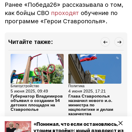
Ранее «Победа26» рассказывала о том,
как бойцы СВО
проходят
обучение по
программе «Герои Ставрополья».
Читайте также:
Благоустройство
Политика
Сел
5 июня 2025, 09:49
4 июня 2025, 17:21
4 
Губернатор Владимиров
Глава Ставрополья
Аг
объявил о создании 54
назначил нового и.о.
уд
детских площадок на
министра по
от
Ставрополье
нацполитике и делам
по
казачества
кр
«Понимал, что если остановлюсь,
Все новости
утонем втроём»: юный дзюдоист из