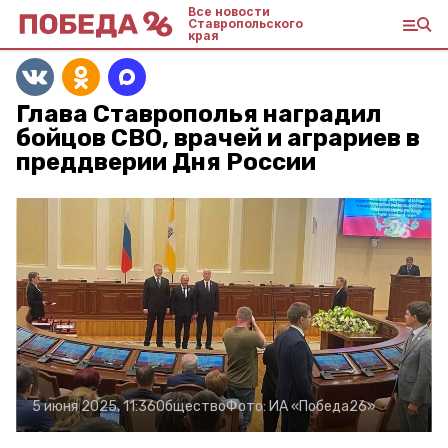
Все новости
Ставропольского
края
Глава Ставрополья наградил
бойцов СВО, врачей и аграриев в
преддверии Дня России
5 июня 2025, 11:36
Общество
Фото:
ИА «Победа26»