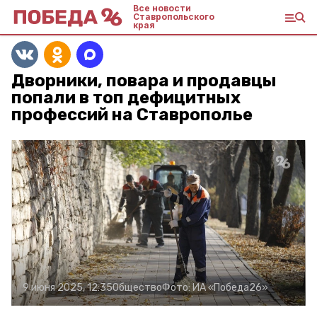
Все новости
Ставропольского
края
Дворники, повара и продавцы
попали в топ дефицитных
профессий на Ставрополье
9 июня 2025, 12:35
Общество
Фото:
ИА «Победа26»