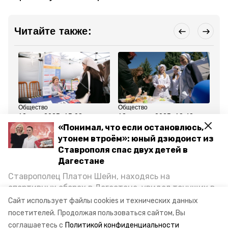
Читайте также:
Общество
Общество
Об
12 мая 2025, 15:08
18 апреля 2025, 13:43
24
Более 13 тыс. вакансий
Примерить VR-шлем и
Чи
«Понимал, что если остановлюсь,
представили на ярмарке
посетить мастер-класс:
Ст
утонем втроём»: юный дзюдоист из
трудоустройства
чем привлекают
со
Ставрополья
соискателей на ярмарке
Ставрополя спас двух детей в
вакансий в Ставрополе
Дагестане
Ставрополец Платон Шейн, находясь на
Все новости
спортивных сборах в Дегестане, увидел тонущих в
Каспийском море детей и бросился на помощь. По
Сайт использует файлы cookies и технических данных
ставропольский край
вакансии
hh.ru
возвращении домой, отважного мальчика
посетителей.
Продолжая пользоваться сайтом, Вы
пригласили в министерство образования края и
соглашаетесь с
Политикой конфиденциальности