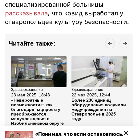
специализированной больницы
рассказывала
, что ковид выработал у
ставропольцев культуру безопасности.
Читайте также:
Здравоохранение
Здравоохранение
Об
23 мая 2025, 18:43
22 мая 2025, 12:44
20
«Невероятные
Более 230 единиц
Гу
возможности»: как
оборудования получили
Ст
благодаря нацпроекту
медучреждения на
по
преображаются
Ставрополье в 2025
те
медучреждения в
году
ме
Изобильненском округе
«Понимал, что если остановлюсь,
Все новости