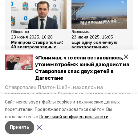
Общество
Экономика
Сел
23 июня 2025, 16:28
23 июня 2025, 16:05
23
Минпром Ставрополья:
Ещё одну солнечную
Гл
40 электрозарядных
электростанцию
со
станций построят в крае
планируют строить на
уб
в 2025 году
Ставрополье
по
«Понимал, что если остановлюсь,
утонем втроём»: юный дзюдоист из
Ставрополя спас двух детей в
Все новости
Дагестане
Ставрополец Платон Шейн, находясь на
цифровизация
госуправление
спортивных сборах в Дегестане, увидел тонущих в
Каспийском море детей и бросился на помощь. По
Сайт использует файлы cookies и технических данных
минпром ск
возвращении домой, отважного мальчика
посетителей.
Продолжая пользоваться сайтом, Вы
пригласили в министерство образования края и
соглашаетесь с
Политикой конфиденциальности
наградили. Корреспондент «Победы26» пообщался
Авторы:
Анастасия Михайловская
Принять
с юным героем.