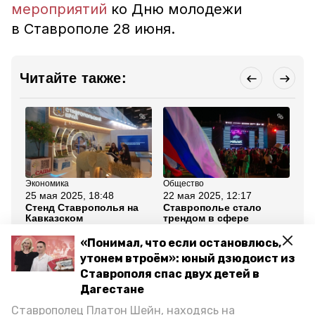
мероприятий
ко Дню молодежи
в Ставрополе 28 июня.
Читайте также:
Экономика
Общество
Об
25 мая 2025, 18:48
22 мая 2025, 12:17
28
Стенд Ставрополья на
Ставрополье стало
Гл
Кавказском
трендом в сфере
на
инвестфоруме стал
молодёжной политики —
ак
точкой притяжения
губернатор Владимиров
«Понимал, что если остановлюсь,
молодёжи
утонем втроём»: юный дзюдоист из
Ставрополя спас двух детей в
Все новости
Дагестане
Ставрополец Платон Шейн, находясь на