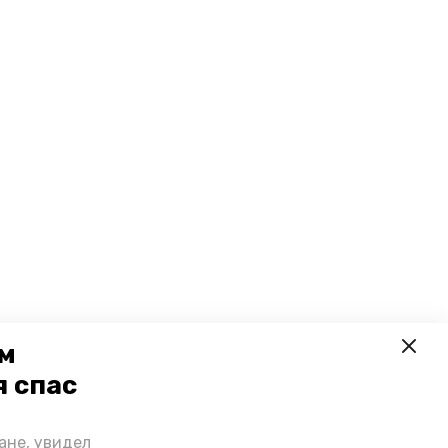
ем
я спас
ане, увидел