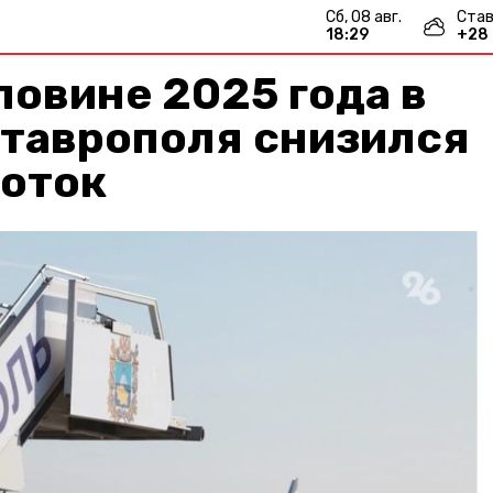
сб, 08 авг.
Став
18:29
+
28
ловине 2025 года в
Ставрополя снизился
оток