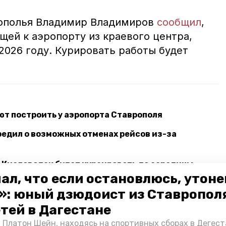
рополья Владимир Владимиров
сообщил
,
щей к аэропорту из краевого центра,
2026 году. Курировать работы будет
уют построить у аэропорта Ставрополя
едил о возможных отменах рейсов из-за
 Кисловодск будет курсировать до середины
ал, что если остановлюсь, утон
»: юный дзюдоист из Ставропол
етей в Дагестане
ажиропоток
 Платон Шейн, находясь на спортивных сборах в Дегест