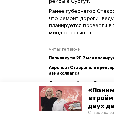
рейсы в Сургут.
Ранее губернатор Став
что ремонт дороги, веду
планируется провести в 
миндор региона.
Читайте также:
Парковку за 20,9 млн планир
Аэропорт Ставрополя предупр
авиаколлапса
Двухэтажный поезд Самара —
сентября
«Поним
втроём
двух д
аэропорт ставрополь
пасс
Ставрополец