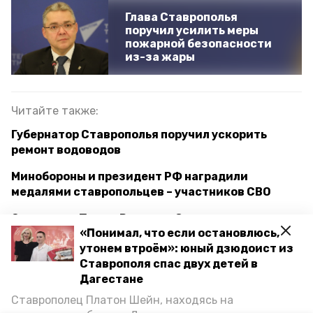
Глава Ставрополья
поручил усилить меры
пожарной безопасности
из-за жары
Читайте также:
Губернатор Ставрополья поручил ускорить
ремонт водоводов
Минобороны и президент РФ наградили
медалями ставропольцев – участников СВО
Отделение Почты России в Ставрополе
«Понимал, что если остановлюсь,
отремонтировали после поджога
утонем втроём»: юный дзюдоист из
Ставрополя спас двух детей в
Дагестане
военный городк
ставрополь
Ставрополец Платон Шейн, находясь на
отеделение почты