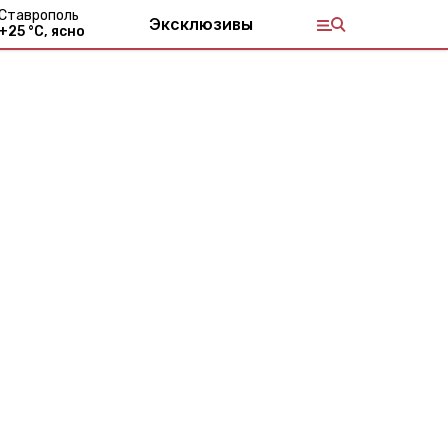
Ставрополь
Эксклюзивы
+
25
°С,
ясно