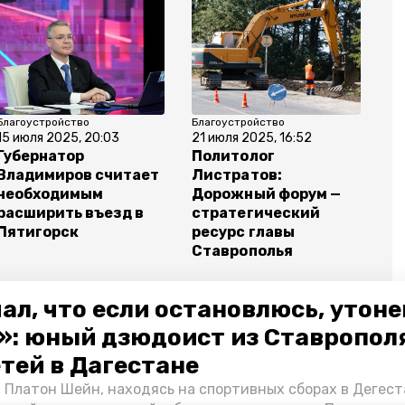
Благоустройство
Благоустройство
15 июля 2025, 20:03
21 июля 2025, 16:52
Губернатор
Политолог
Владимиров считает
Листратов:
необходимым
Дорожный форум —
расширить въезд в
стратегический
Пятигорск
ресурс главы
Ставрополья
ал, что если остановлюсь, утон
»: юный дзюдоист из Ставропол
етей в Дагестане
ий край
авто на метан
 Платон Шейн, находясь на спортивных сборах в Дегест