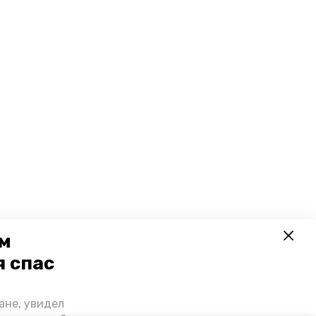
ем
я спас
ане, увидел