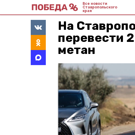
Все новости
Ставропольского
края
На Ставроп
перевести 2
метан