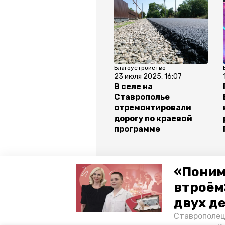
Благоустройство
23 июля 2025, 16:07
В селе на
Ставрополье
отремонтировали
дорогу по краевой
программе
Все новости
«Поним
втроём
двух д
экотранспорт
ставропольск
Ставрополец