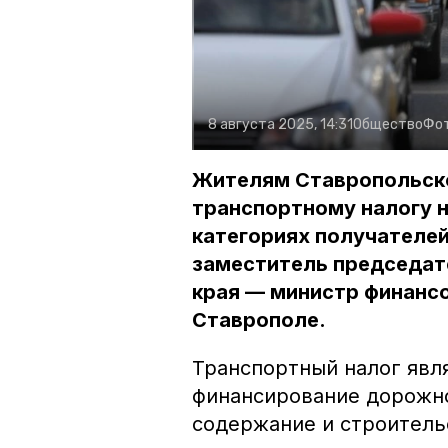
8 августа 2025, 14:31
Общество
Фо
Жителям Ставропольско
транспортному налогу н
категориях получателей
заместитель председат
края — министр финансо
Ставрополе.
Транспортный налог явл
финансирование дорожно
содержание и строитель