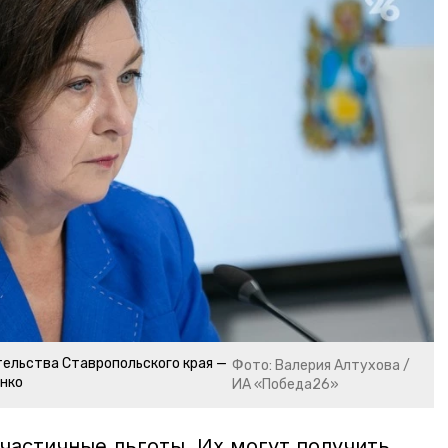
ельства Ставропольского края —
Фото: Валерия Алтухова /
нко
ИА «Победа26»
частичные льготы. Их могут получить