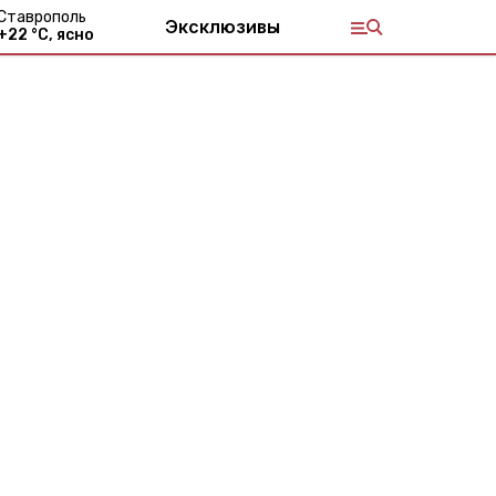
Ставрополь
Эксклюзивы
+
22
°С,
ясно