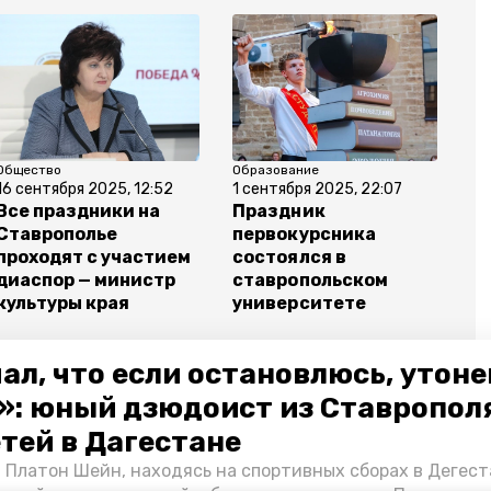
Общество
Образование
16 сентября 2025, 12:52
1 сентября 2025, 22:07
Все праздники на
Праздник
Ставрополье
первокурсника
проходят с участием
состоялся в
диаспор — министр
ставропольском
культуры края
университете
ал, что если остановлюсь, утон
»: юный дзюдоист из Ставропол
етей в Дагестане
ых
rt
 Платон Шейн, находясь на спортивных сборах в Дегест