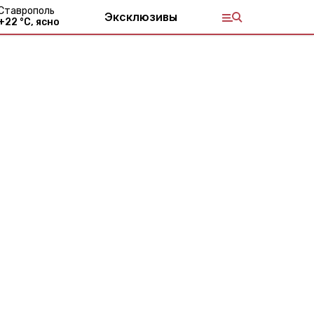
Ставрополь
Эксклюзивы
+
22
°С,
ясно