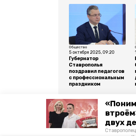
Общество
5 октября 2025, 09:20
Губернатор
Ставрополья
поздравил педагогов
с профессиональным
праздником
Все новости
«Поним
втроём
двух д
новогодние праздники
отд
Ставрополец