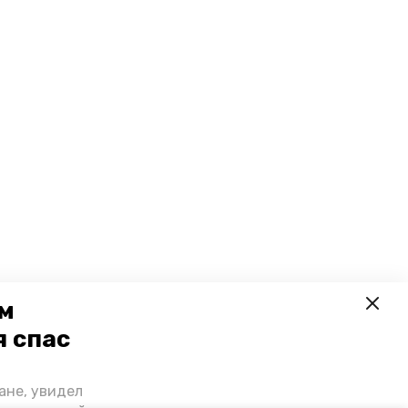
ем
я спас
ане, увидел