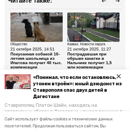
Читайте также:
Общество
Кавказ. Новости округа
Об
21 октября 2025, 14:51
21 октября 2025, 11:27
20
Покусанная собакой 10-
Пострадавшая при
Пр
летняя школьница из
обрыве канатки в
пр
Ипатова получит 40 тыс.
Нальчике получит 1,5
те
компенсации
млн компенсации
Ки
«Понимал, что если остановлюсь,
Все новости
утонем втроём»: юный дзюдоист из
Ставрополя спас двух детей в
Дагестане
прокуратура ставропольского края
Ставрополец Платон Шейн, находясь на
ремонт дороги
арзгир
спортивных сборах в Дегестане, увидел тонущих в
Каспийском море детей и бросился на помощь. По
Сайт использует файлы cookies и технических данных
поддержка участников сво и их семей
возвращении домой, отважного мальчика
посетителей.
Продолжая пользоваться сайтом, Вы