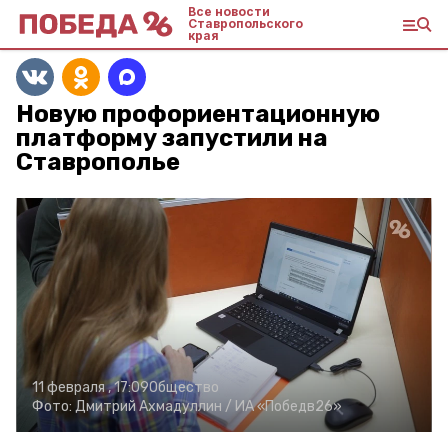
Все новости
Ставропольского
края
Новую профориентационную
платформу запустили на
Ставрополье
11 февраля , 17:09
Общество
Фото:
Дмитрий Ахмадуллин /
ИА «Победв26»