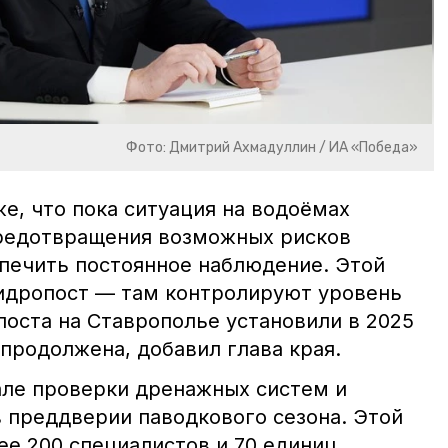
Фото: Дмитрий Ахмадуллин / ИА «Победа»
е, что пока ситуация на водоёмах
предотвращения возможных рисков
печить постоянное наблюдение. Этой
гидропост — там контролируют уровень
 поста на Ставрополье установили в 2025
т продолжена, добавил глава края.
але проверки дренажных систем и
в преддверии паводкового сезона. Этой
ее 200 специалистов и 70 единиц