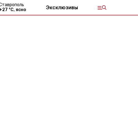
Ставрополь
Эксклюзивы
+
27
°С,
ясно