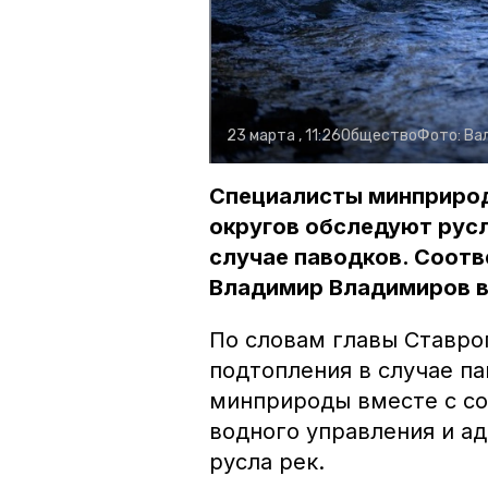
23 марта , 11:26
Общество
Фото:
Ва
Специалисты минприрод
округов обследуют русл
случае паводков. Соот
Владимир Владимиров в 
По словам главы Ставроп
подтопления в случае п
минприроды вместе с со
водного управления и а
русла рек.