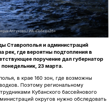
лерия Алтухова /
ИА «Победа26»
ы Ставрополья и администраций
а рек, где вероятны подтопления в
ветствующее поручение дал губернатор
понедельник, 23 марта.
олья, в крае 160 зон, где возможны
аводков. Поэтому региональному
трудниками Кубанского бассейнового
дминистраций округов нужно обследовать