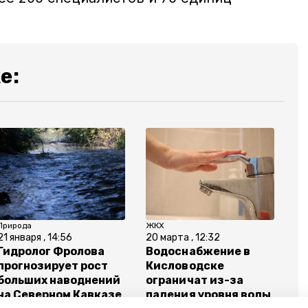
е:
Природа
ЖКХ
21 января , 14:56
20 марта , 12:32
Гидролог Фролова
Водоснабжение в
прогнозирует рост
Кисловодске
больших наводнений
ограничат из-за
на Северном Кавказе
падения уровня воды