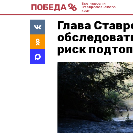
Все новости
Ставропольского
края
Глава Ставр
обследовать
риск подто