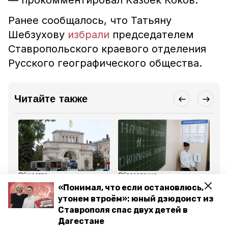
— прокомментировал Казбек Коков.
Ранее сообщалось, что Татьяну
Шебзухову
избрали
председателем
Ставропольского краевого отделения
Русского географического общества.
Читайте также
Общество
Образование
Об
1 апреля , 18:03
24 марта , 12:09
6 м
«Понимал, что если остановлюсь,
Тифлисские ворота
Выпускники получат
Юр
утонем втроём»: юный дзюдоист из
изобразят на необычной
поддержку в подготовке
ст
почтовой открытке —
к ЕГЭ и ОГЭ — глава
го
Ставрополя спас двух детей в
глава Ставрополья
Ставрополья
по
Дагестане