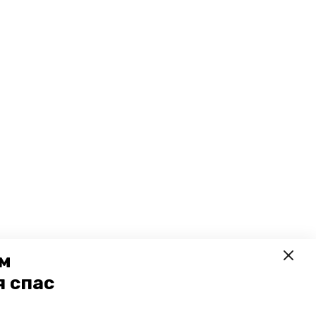
ем
я спас