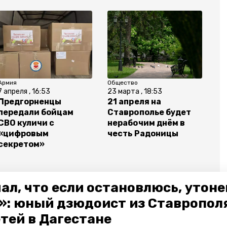
Армия
Общество
7 апреля , 16:53
23 марта , 18:53
Предгорненцы
21 апреля на
передали бойцам
Ставрополье будет
СВО куличи с
нерабочим днём в
«цифровым
честь Радоницы
секретом»
ал, что если остановлюсь, утон
»: юный дзюдоист из Ставропол
етей в Дагестане
омиразвития
ставропольский край