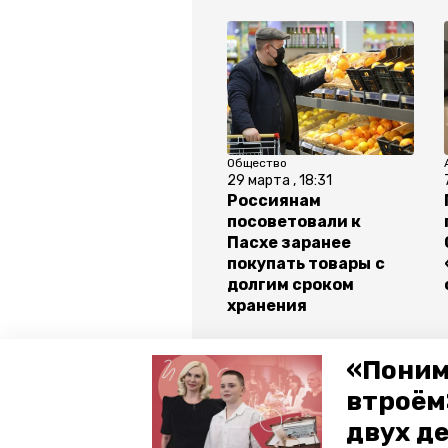
Общество
29 марта , 18:31
Россиянам
посоветовали к
Пасхе заранее
покупать товары с
долгим сроком
хранения
Все новости
«Поним
втроём
двух д
пасха
кулич
минэкон