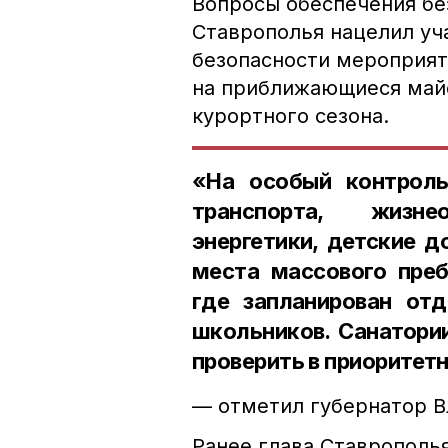
Вопросы обеспечения бе
Ставрополья нацелил уч
безопасности мероприят
на приближающиеся майс
курортного сезона.
«На особый контроль
транспорта, жизне
энергетики, детские 
места массового преб
где запланирован от
школьников. Санатори
проверить в приоритет
— отметил губернатор 
Ранее глава Ставрополь