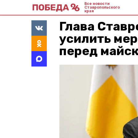
Все новости
Ставропольского
края
Глава Ставр
усилить ме
перед майс