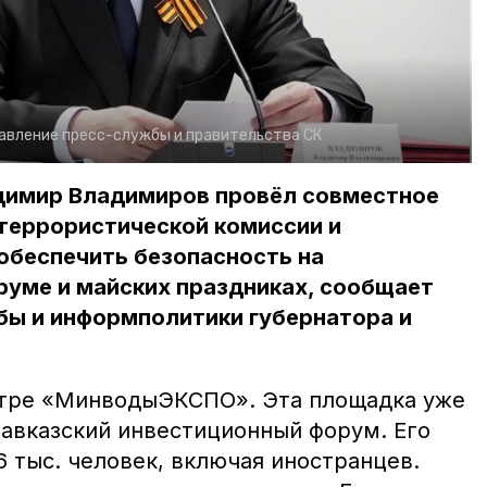
авление пресс-службы и правительства СК
димир Владимиров провёл совместное
террористической комиссии и
обеспечить безопасность на
уме и майских праздниках, сообщает
бы и информполитики губернатора и
нтре «МинводыЭКСПО». Эта площадка уже
Кавказский инвестиционный форум. Его
6 тыс. человек, включая иностранцев.