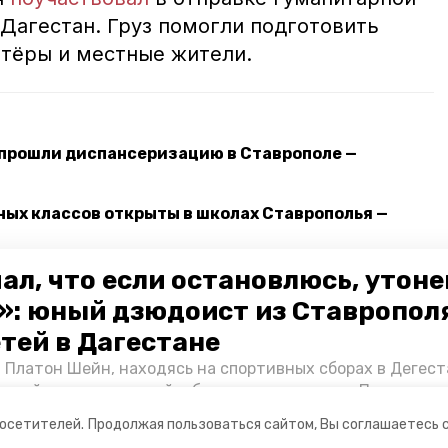
 Дагестан. Груз помогли подготовить
тёры и местные жители.
 прошли диспансеризацию в Ставрополе —
ых классов открыты в школах Ставрополья —
 и соцобъектов газифицированы на Ставрополье
ал, что если остановлюсь, утон
»: юный дзюдоист из Ставропол
етей в Дагестане
мир владимиров
безопасность
 Платон Шейн, находясь на спортивных сборах в Дегест
аспийском море детей и бросился на помощь. По возвра
альчика пригласили в министерство образования края и
посетителей.
Продолжая пользоваться сайтом, Вы соглашаетесь 
нт «Победы26» пообщался с юным героем.