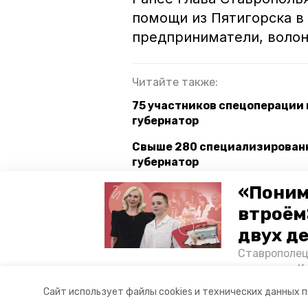
помощи из Пятигорска в
предприниматели, волон
Читайте также:
75 участников спецоперации
губернатор
Свыше 280 специализированн
губернатор
Губернатор: Более 98% домов
«Поним
втроём
двух д
ставропольский край
влади
Ставрополец
тонущих в К
Авторы:
Юлия Калмыкова
отважного м
Сайт использует файлы cookies и технических данных 
Корреспонде