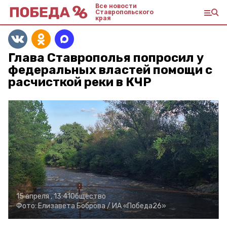
Все новости
Ставропольского
края
Глава Ставрополья попросил у
федеральных властей помощи с
расчисткой реки в КЧР
15 апреля , 13:41
Общество
Фото:
Елизавета Боброва /
ИА «Победа26»