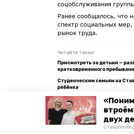
соцобслуживания группы
Ранее сообщалось, что 
спектр социальных мер,
рынок труда.
Читайте также:
Присмотреть за детьми — раз
кратковременного пребывани
Студенческим семьям на Став
ребёнка
В Предгорье со 100-летним 
«Поним
втроём
двух д
ставропольский край
влади
Ставрополец
тонущих в К