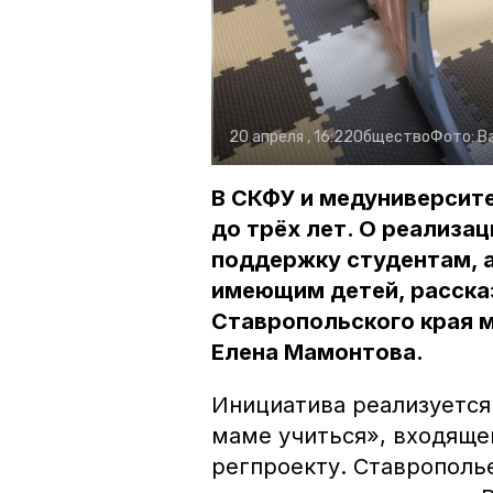
20 апреля , 16:22
Общество
Фото:
В
В СКФУ и медуниверсит
до трёх лет. О реализа
поддержку студентам, 
имеющим детей, расска
Ставропольского края 
Елена Мамонтова.
Инициатива реализуется
маме учиться», входяще
регпроекту. Ставрополье