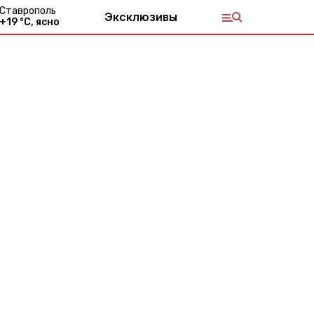
Ставрополь
Эксклюзивы
+
19
°С,
ясно