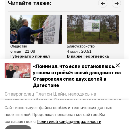
Читайте также:
Общество
Благоустройство
Эк
6 мая , 21:08
4 мая , 20:51
20
Губернатор принял
В парке Георгиевска
Ст
участие в открытии
оборудуют новую
оч
Стены Памяти в парке
детскую площадку
ин
«Понимал, что если остановлюсь,
Победы Ставрополя
за
утонем втроём»: юный дзюдоист из
Ставрополя спас двух детей в
Все новости
Дагестане
Ставрополец Платон Шейн, находясь на
железноводск
парк
ветеран
спортивных сборах в Дегестане, увидел тонущих в
Каспийском море детей и бросился на помощь. По
Сайт использует файлы cookies и технических данных
день победы
возвращении домой, отважного мальчика
посетителей.
Продолжая пользоваться сайтом, Вы
пригласили в министерство образования края и
соглашаетесь с
Политикой конфиденциальности
наградили. Корреспондент «Победы26» пообщался
Авторы:
Мария Королёва