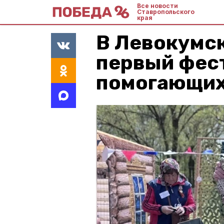
Все новости
Ставропольского
края
В Левокумс
первый фес
помогающих