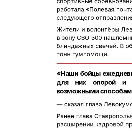
спортивные соревновани
работала «Полевая почт
следующего отправлени
Ж
ители и волонтёры Лев
в зону СВО 300 нашлемни
блиндажных свечей. В о
тонн гумпомощи.
«Наши бойцы ежедневн
для них опорой и 
возможными способам
—
сказал глава Левокум
Ранее
глава Ставропол
расширении кадровой п