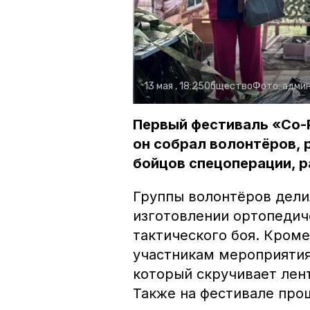
13 мая , 18:25
Общество
Фото:
админ
Первый фестиваль «Со-
он собрал волонтёров, 
бойцов спецоперации, р
Группы волонтёров дели
изготовлении ортопедич
тактического боя. Кроме
участникам мероприятия
который скручивает лен
Также на фестивале про