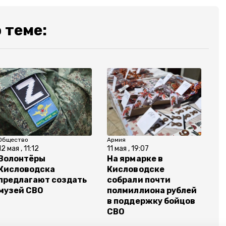
 теме:
Общество
Армия
12 мая , 11:12
11 мая , 19:07
Волонтёры
На ярмарке в
Кисловодска
Кисловодске
предлагают создать
собрали почти
музей СВО
полмиллиона рублей
в поддержку бойцов
СВО