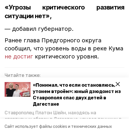
«Угрозы критического развития
ситуации нет»,
— добавил губернатор.
Ранее глава Предгорного округа
сообщил, что уровень воды в реке Кума
не достиг
критического уровня.
Читайте также:
Почти 160 тыс. деревьев посадили на
«Понимал, что если остановлюсь,
Ставрополье благодаря акции «Сад памяти»
утонем втроём»: юный дзюдоист из
Ставрополя спас двух детей в
МЧС Ставрополья предупреждает о подъёме
Дагестане
уровня воды в реке Егорлык
Ставрополец Платон Шейн, находясь на
спортивных сборах в Дегестане, увидел тонущих в
Минприроды Ставрополья: Уровень воды в
Каспийском море детей и бросился на помощь. По
Светлограде стал ниже опасных отметок
Сайт использует файлы cookies и технических данных