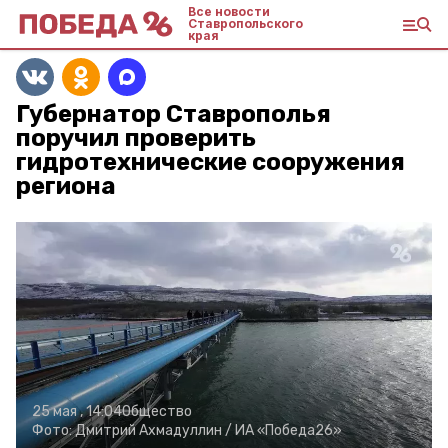
Все новости
Ставропольского
края
Губернатор Ставрополья
поручил проверить
гидротехнические сооружения
региона
25 мая , 14:04
Общество
Фото:
Дмитрий Ахмадуллин /
ИА «Победа26»