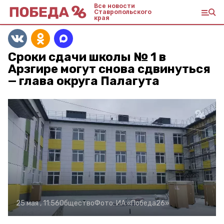
Все новости
Ставропольского
края
Сроки сдачи школы № 1 в
Арзгире могут снова сдвинуться
— глава округа Палагута
25 мая , 11:56
Общество
Фото:
ИА «Победа26»