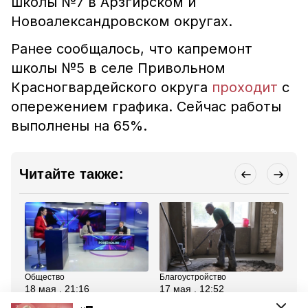
школы №7 в Арзгирском и
Новоалександровском округах.
Ранее сообщалось, что капремонт
школы №5 в
селе Привольном
Красногвардейского округа
проходит
с
опережением графика. Сейчас работы
выполнены на 65%.
Читайте также:
Общество
Благоустройство
Об
18 мая , 21:16
17 мая , 12:52
15
Паводки, капремонт и
Меняют стены,
В 