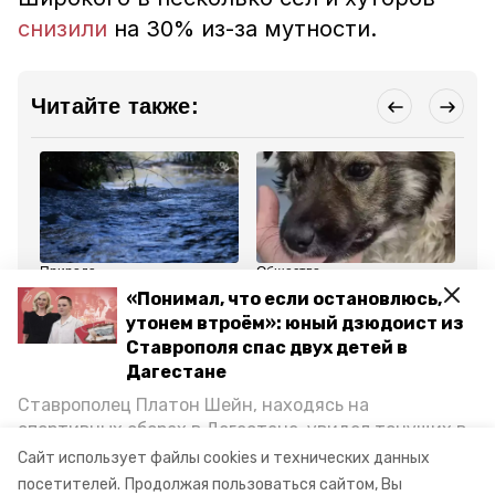
снизили
на 30% из-за мутности.
Читайте также:
Природа
Общество
Об
2 июня , 18:17
2 июня , 18:40
2 
«Понимал, что если остановлюсь,
В селе Воздвиженском
Губернатор
До
утонем втроём»: юный дзюдоист из
на Ставрополье уровень
Ставрополья спас
км
воды в реке близок к
сбитую на трассе собаку
се
Ставрополя спас двух детей в
опасной отметке
и ищет её хозяев
Но
Дагестане
Ставрополец Платон Шейн, находясь на
Все новости
спортивных сборах в Дегестане, увидел тонущих в
Каспийском море детей и бросился на помощь. По
Сайт использует файлы cookies и технических данных
уровень воды
провал
пятигорск
возвращении домой, отважного мальчика
посетителей.
Продолжая пользоваться сайтом, Вы