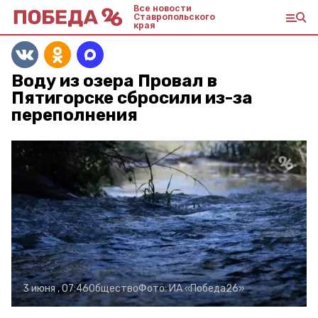
Все новости
Ставропольского
края
Воду из озера Провал в
Пятигорске сбросили из-за
переполнения
3 июня , 07:46
Общество
Фото:
ИА «Победа26»