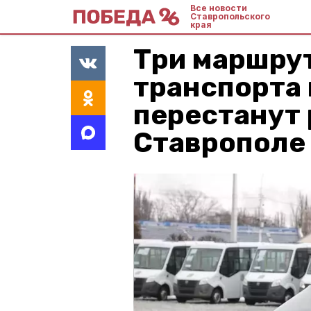
Все новости
Ставропольского
края
Три маршру
транспорта
перестанут 
Ставрополе