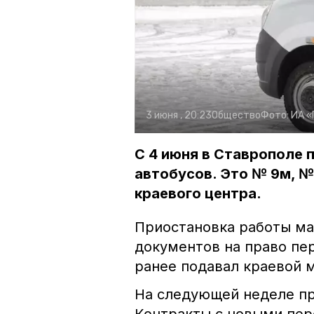
3 июня , 20:23
Общество
Фото:
ИА «
С 4 июня в Ставрополе 
автобусов. Это № 9м, №
краевого центра.
Приостановка работы ма
документов на право пе
ранее подавал краевой 
На следующей неделе пр