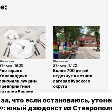
е:
Общество
Общество
21 июня , 18:00
21 июня , 17:22
Ресторан в
Более 700 детей
Кисловодске
отдохнут в летних
признали лучшим
лагерях Курского
предприятием
округа
питания России
ал, что если остановлюсь, утон
»: юный дзюдоист из Ставропол