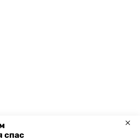
ем
я спас