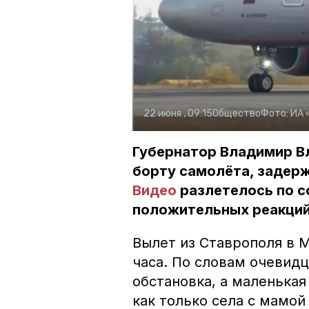
22 июня , 09:15
Общество
Фото:
ИА 
Губернатор Владимир В
борту самолёта, задерж
Видео
разлетелось по с
положительных реакций
Вылет из Ставрополя в М
часа. По словам очевидц
обстановка, а маленькая
как только села с мамой