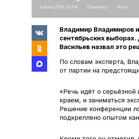
2 июня 2019, 16:04
Политика
Фото:
Владимир Владимиров и
сентябрьских выборах.
Васильев назвал это р
По словам эксперта, Вл
от партии на предстоящ
«Речь идёт о серьёзной
краем, и заниматься эк
Решение конференции лог
подкреплено опытом кан
Кроме того он отметил,