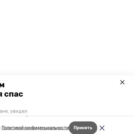
ем
я спас
ане, увидел
щении домой,
 наградили.
Лента новостей
с
Политикой конфиденциальности
Принять