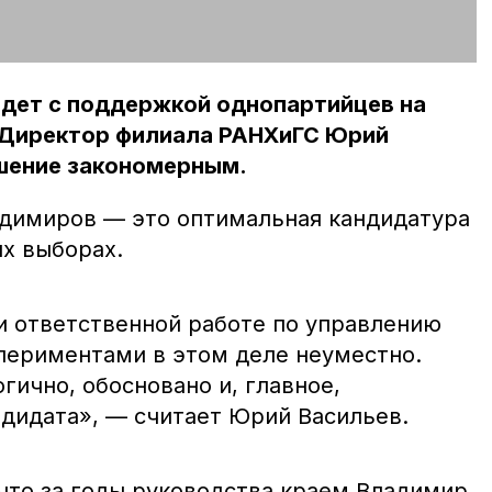
дет с поддержкой однопартийцев на
 Директор филиала РАНХиГС Юрий
ешение закономерным.
адимиров — это оптимальная кандидатура
их выборах.
 и ответственной работе по управлению
спериментами в этом деле неуместно.
ично, обосновано и, главное,
дидата», — считает Юрий Васильев.
 что за годы руководства краем Владимир