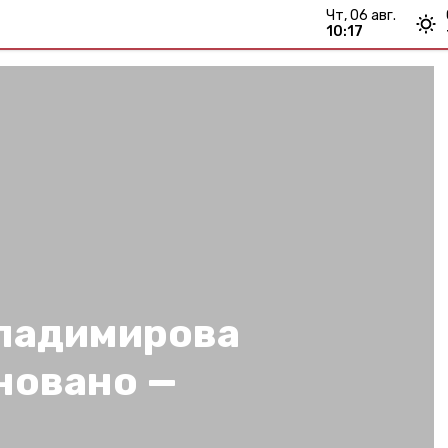
чт, 06 авг.
10:17
ладимирова
новано —