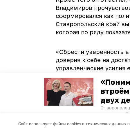
Владимиров прочувствов
сформировался как поли
Ставропольский край вы
которая по ряду показа
«Обрести уверенность в 
доверия к себе на дост
управленческие усилия е
политика», — подчеркнул
«Поним
втроём
Юрий Васильев также до
двух д
выборы от «Единой Росс
Ставрополец
регионе.
тонущих в К
отважного м
Сайт использует файлы cookies и технических данных 
Корреспонде