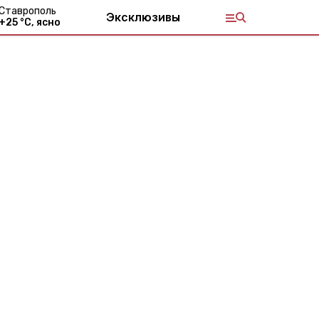
Ставрополь
Эксклюзивы
+
25
°С,
ясно