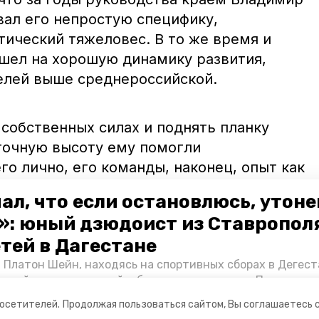
ал его непростую специфику,
тический тяжеловес. В то же время и
шел на хорошую динамику развития,
телей выше среднероссийской.
собственных силах и поднять планку
аточную высоту ему помогли
го лично, его команды, наконец, опыт как
 эксперт.
ал, что если остановлюсь, утон
»: юный дзюдоист из Ставропол
бавил, что решение Владимирова идти на
етей в Дагестане
ии» заметно усиливает позиции партии в
 Платон Шейн, находясь на спортивных сборах в Дегест
аспийском море детей и бросился на помощь. По возвра
альчика пригласили в министерство образования края и
посетителей.
Продолжая пользоваться сайтом, Вы соглашаетесь 
нт «Победы26» пообщался с юным героем.