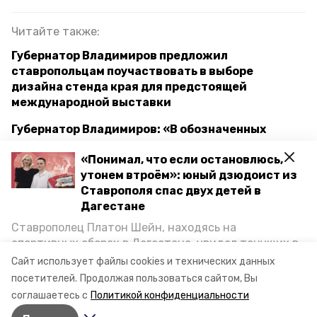
Читайте также:
Губернатор Владимиров предложил
ставропольцам поучаствовать в выборе
дизайна стенда края для предстоящей
международной выставки
Губернатор Владимиров: «В обозначенных
президентом перспективах вижу возможности
«Понимал, что если остановлюсь,
для Ставрополья»
утонем втроём»: юный дзюдоист из
Ставрополя спас двух детей в
Дагестане
ставропольский край
Ставрополец Платон Шейн, находясь на
губернатор владимир владимиров
спортивных сборах в Дегестане, увидел тонущих в
Каспийском море детей и бросился на помощь. По
Сайт использует файлы cookies и технических данных
сельское хозяйство
возвращении домой, отважного мальчика
посетителей.
Продолжая пользоваться сайтом, Вы
пригласили в министерство образования края и
соглашаетесь с
Политикой конфиденциальности
наградили. Корреспондент «Победы26» пообщался
Авторы:
Алина Журавлёва