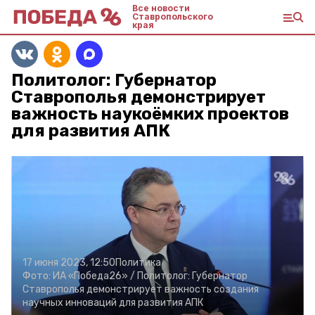
Все новости
Ставропольского
края
Политолог: Губернатор
Ставрополья демонстрирует
важность наукоёмких проектов
для развития АПК
17 июня 2023, 12:50
Политика
Фото:
ИА «Победа26» /
Политолог: Губернатор
Ставрополья демонстрирует важность создания
научных инноваций для развития АПК