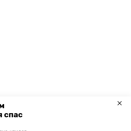
ем
я спас