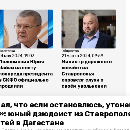
Политика
Общество
14 мая 2024, 19:03
21 марта 2024, 09:59
Полномочия Юрия
Министр дорожного
Чайки на посту
хозяйства
полпреда президента
Ставрополья
в СКФО официально
опроверг слухи о
продлили
своём увольнении
ал, что если остановлюсь, утон
»: юный дзюдоист из Ставропол
етей в Дагестане
рой
министр