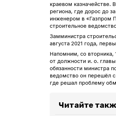
краевом казначействе. 
региона, где дорос до з
инженером в «Газпром ПХ
строительное ведомство
Замминистра строительс
августа 2021 года, перв
Напомним, со вторника, 
от должности и. о. глав
обязанности министра по
ведомство он перешёл с
где решал проблему об
Читайте такж