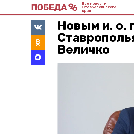
Все новости
Ставропольского
края
Новым и. о.
Ставрополья
Величко