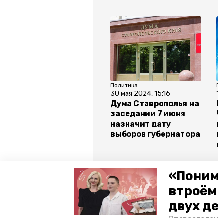
Политика
30 мая 2024, 15:16
Дума Ставрополья на
заседании 7 июня
назначит дату
выборов губернатора
Все новости
«Поним
втроём
двух д
ставропольский край
минст