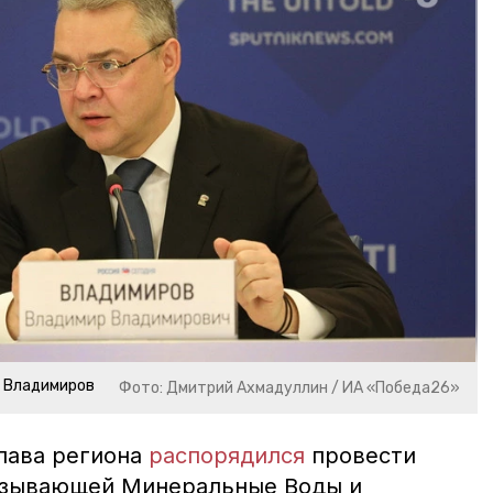
р Владимиров
Фото: Дмитрий Ахмадуллин / ИА «Победа26»
глава региона
распорядился
провести
вязывающей Минеральные Воды и