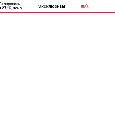
Ставрополь
Эксклюзивы
+
27
°С,
ясно