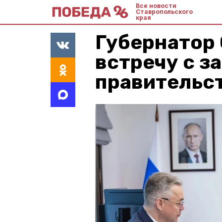
Все новости
Ставропольского
края
Губернатор
встречу с з
правительс