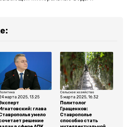
е:
Политика
Сельское хозяйство
24 марта 2025, 13:25
5 марта 2025, 16:32
Эксперт
Политолог
Игнатовский: глава
Гращенков:
Ставрополья умело
Ставрополье
сочетает решение
способно стать
задач в сфере АПК
интеллектуальной