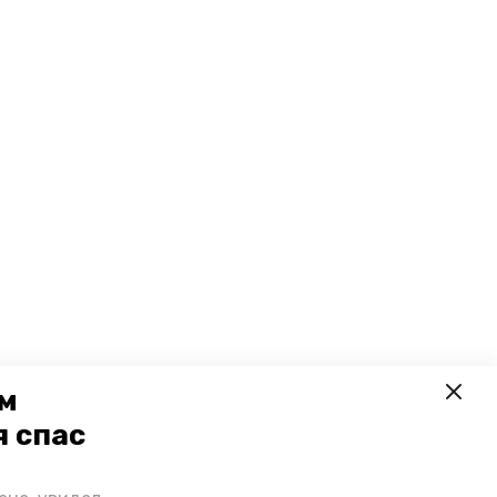
ем
я спас