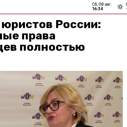
сб, 08 авг.
16:34
 юристов России:
ные права
цев полностью