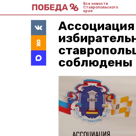
Все новости
Ставропольского
края
Ассоциация
избиратель
ставрополь
соблюдены