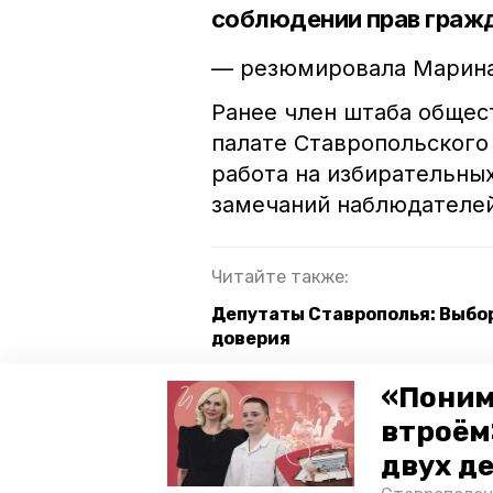
соблюдении прав граж
— резюмировала Марина
Ранее член штаба общес
палате Ставропольского
работа на избирательны
замечаний наблюдателей
Читайте также:
Депутаты Ставрополья: Выбо
доверия
«Ставропольцы доверяют защ
«Поним
выборах
втроём
Участники СВО ознакомились 
двух д