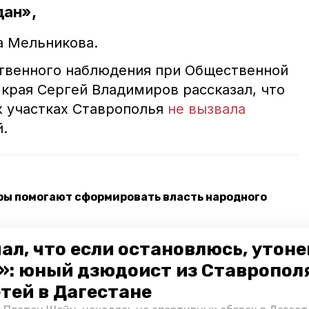
дан»,
 Мельникова.
твенного наблюдения при Общественной
 края Сергей Владимиров рассказал, что
х участках Ставрополья
не вызвала
.
ры помогают сформировать власть народного
итникам» — Малькевич о победе бойцов СВО на
ал, что если остановлюсь, утон
»: юный дзюдоист из Ставропол
с работой избирательных участков в Ставрополе
етей в Дагестане