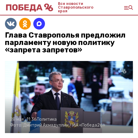
Все новости
Ставропольского
края
Глава Ставрополья предложил
парламенту новую политику
«запрета запретов»
28 мая , 11:36
Политика
Фото:
Дмитрий Ахмадуллин /
ИА «Победа26»