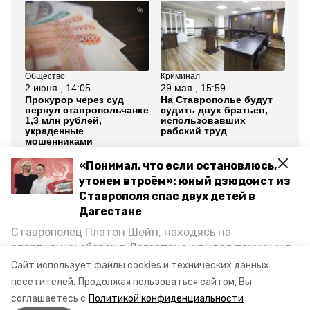
Общество
Криминал
Об
2 июня , 14:05
29 мая , 15:59
28
Прокурор через суд
На Ставрополье будут
Ст
вернул ставропольчанке
судить двух братьев,
до
1,3 млн рублей,
использовавших
ты
украденные
рабский труд
на
мошенниками
«Понимал, что если остановлюсь,
Все новости
утонем втроём»: юный дзюдоист из
Ставрополя спас двух детей в
Дагестане
ставропольский край
суд
Ставрополец Платон Шейн, находясь на
новый председатель
спортивных сборах в Дегестане, увидел тонущих в
Каспийском море детей и бросился на помощь. По
Сайт использует файлы cookies и технических данных
губернатор владимир владимиров
возвращении домой, отважного мальчика
посетителей.
Продолжая пользоваться сайтом, Вы
пригласили в министерство образования края и
соглашаетесь с
Политикой конфиденциальности
наградили. Корреспондент «Победы26» пообщался