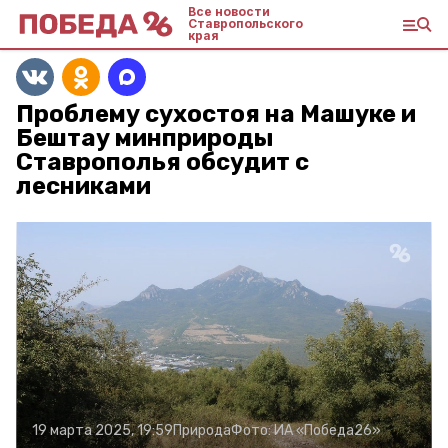
Все новости
Ставропольского
края
Проблему сухостоя на Машуке и
Бештау минприроды
Ставрополья обсудит с
лесниками
19 марта 2025, 19:59
Природа
Фото:
ИА «Победа26»