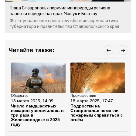
Глава Ставрополья поручил минприроды региона
навести порядок на горах Машук и Бештау
Фото: управление пресс-службы и информполитики
губернатора и правительства Ставропольского края
Читайте также:
Общество
Происшествия
Кав
18 марта 2025, 14:09
18 марта 2025, 17:47
19
Число ландшафтных
Подростки на
Ве
пожаров увеличилось в
Ставрополье помогли
пр
три раза в
пожарным справиться с
по
Железноводске в 2025
огнём
за
году