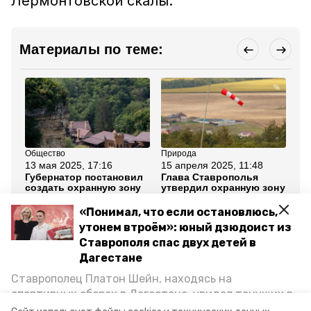
Лермонтовской скалы.
Материалы по теме:
Общество
Природа
Об
13 мая 2025, 17:16
15 апреля 2025, 11:48
1 
Губернатор постановил
Глава Ставрополья
Ох
создать охранную зону
утвердил охранную зону
«Л
«Замка коварства и
горы Кокуртлы на КМВ
во
любви» на КМВ
ор
«Понимал, что если остановлюсь,
Ст
утонем втроём»: юный дзюдоист из
Ставрополя спас двух детей в
Все новости
Дагестане
Ставрополец Платон Шейн, находясь на
ставропольский край
памятник природы
спортивных сборах в Дегестане, увидел тонущих в
Каспийском море детей и бросился на помощь. По