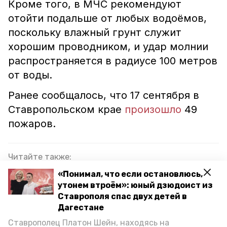
Кроме того, в МЧС рекомендуют
отойти подальше от любых водоёмов,
поскольку влажный грунт служит
хорошим проводником, и удар молнии
распространяется в радиусе 100 метров
от воды.
Ранее сообщалось, что 17 сентября в
Ставропольском крае
произошло
49
пожаров.
Читайте также:
В КБР в аварии с микроавтобусом погибли два
«Понимал, что если остановлюсь,
человека, ещё восемь пострадали
утонем втроём»: юный дзюдоист из
Ставрополя спас двух детей в
50 пожаров и 11 ДТП случилось в
Дагестане
Ставропольском крае 16 сентября
Ставрополец Платон Шейн, находясь на